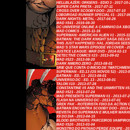
HELLBLAZER: ORIGENS - EDIO 3 - 2017-10-
SUPER CAPA PRETA - 2017-07-11
CROSS OVER SCOOBY-DOO - 2017-07-10
LOBO/ROAD RUNNER SPECIAL #1 - 2017-06
DARK NIGHTS: METAL - 2017-04-26
MAD #541 - 2016-08-30
DC UNIVERSE ONLINE A CAMINHO DA XBOX
MAD COMICS - 2015-11-16
SUPERMAN: AMERICAN ALIEN #1 - 2015-11
BATMAN: THE DARK KNIGHT SAGA DELUXE E
THIS JUST HAPPENED: HAL JORDAN SEES T
MAD`S STAR WARS EPISODE VII COVER - 20
JUSTICE LEAGUE: WAR DVD - 2014-02-13
DETECTIVE COMICS #23 - 2013-09-02
MAD #523 - 2013-08-20
DARK NMERO ZERO - 2013-08-01
SRIE QUE CONTA O INÍCIO DE ?WATCHMEN? 
SUPERMAN - ED.13 (OS NOVOS 52) - 2013-0
BATMAN - ED. 13 - 2013-08-01
UNIVERSO DC - ED. 13 - 2013-08-01
TALON #10 - 2013-07-26
CONSTANTINE #5 AND THE UNWRITTEN #51 
MAD #521 - 2013-07-24
MAD PRESENTS SUPERMAN #1 - 2013-07-2
FLASH NA UNIVERSO DC - 2013-07-01
GREK PAK - ROTEIRISTA FIXO DA ACTION C
BATMAN ENCONTRA SCOOBY DOO - 2013-0
REVISTA DO SUPERMAN E MULHER MARAVIL
X9 DO DIA - 2013-04-15
BLOOD BROTHERS: PARCEIROS VAMPIROS -
MAD #520 - 2013-03-04
MONSTRO DO PNTANO PERDE EQUIPE - 201