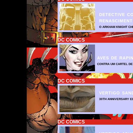
DETECTIVE CO
RENASCIMENT
O ARKHAM KNIGHT CH
DC COMICS
AVES DE RAPI
CONTRA UM CARTEL DE
DC COMICS
VERTIGO SAN
30TH ANNIVERSARY E
DC COMICS