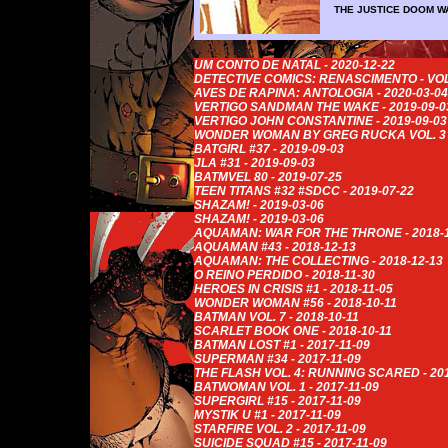
THE JUSTICE DOOM W
UM CONTO DE NATAL - 2020-12-22
DETECTIVE COMICS: RENASCIMENTO - VOLU
AVES DE RAPINA: ANTOLOGIA - 2020-03-04
VERTIGO SANDMAN THE WAKE - 2019-09-0
VERTIGO JOHN CONSTANTINE - 2019-09-03
WONDER WOMAN BY GREG RUCKA VOL. 3 -
BATGIRL #37 - 2019-09-03
JLA #31 - 2019-09-03
BATMVEL 80 - 2019-07-25
TEEN TITANS #32 #SDCC - 2019-07-22
SHAZAM! - 2019-03-06
SHAZAM! - 2019-03-06
AQUAMAN: WAR FOR THE THRONE - 2018-1
AQUAMAN #43 - 2018-12-13
AQUAMAN: THE COLLECTING - 2018-12-13
O REINO PERDIDO - 2018-11-30
HEROES IN CRISIS #1 - 2018-11-05
WONDER WOMAN #56 - 2018-10-11
BATMAN VOL. 7 - 2018-10-11
SCARLET BOOK ONE - 2018-10-11
BATMAN LOST #1 - 2017-11-09
SUPERMAN #34 - 2017-11-09
THE FLASH VOL. 4: RUNNING SCARED - 201
BATWOMAN VOL. 1 - 2017-11-09
SUPERGIRL #15 - 2017-11-09
MYSTIK U #1 - 2017-11-09
STARFIRE VOL. 2 - 2017-11-09
SUICIDE SQUAD #15 - 2017-11-09