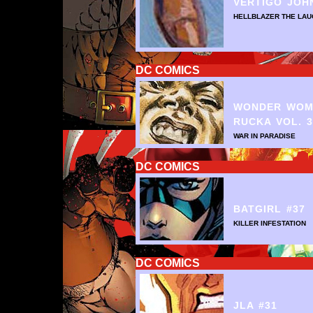
VERTIGO JOH
HELLBLAZER THE LAUG
DC COMICS
WONDER WOM
RUCKA VOL. 3
WAR IN PARADISE
DC COMICS
BATGIRL #37
KILLER INFESTATION
DC COMICS
JLA #31