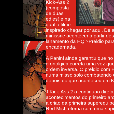
Kick-Ass 2
(composta
de duas
edies) e na
qual o filme
inspirado chegar por aqui. De 
minissrie acontecer a partir d
lanamento da HQ ?Preldio para 
encadernada.
A Panini ainda garantiu que no
cronolgica correta uma vez q
ordem inversa. O preldio com 
numa misso solo combatendo 
depois do que aconteceu em K
J Kick-Ass 2 a continuao direta
acontecimentos do primeiro arco
a criao da primeira superequip
Red Mist retorna com uma supe