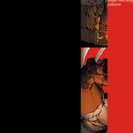
pegar meu autg
cultzone