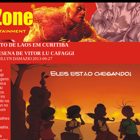
O DE LAOS EM CURITIBA
ESENA DE VITOR LU CAFAGGI
ILLYN DAMAZIO
2013-06-27
or
ggi
agens
nica
to
ba.
iro
nto na
an no
, um
talhes
tria.
a