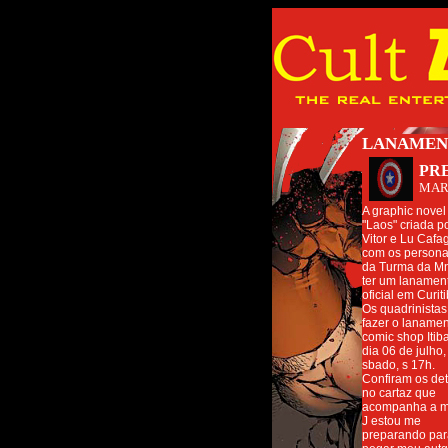
LANAMENT
PR
MAR
A graphic novel
"Laos" criada p
Vitor e Lu Cafa
com os person
da Turma da M
ter um lanamen
oficial em Curiti
Os quadrinistas 
fazer o laname
comic shop Itib
dia 06 de julho
sbado, s 17h.
Confiram os de
no cartaz que
acompanha a ma
J estou me
preparando par