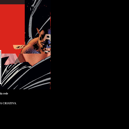
da rede
A CRIATIVA
.