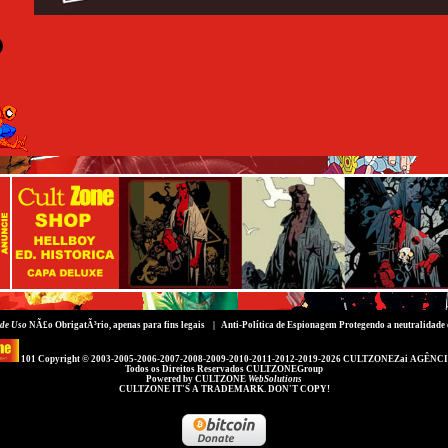
de Uso
NÃ£o ObrigatÃ³rio, apenas para fins legais |
Anti-Política de Espionagem
Protegendo a neutralidade 
101 Copyright © 2003-2005-2006-2007-2008-2009-2010-2011-2012-2019-2026
CULTZONEZai AGÊNCI
Todos os Direitos Reservados
CULTZONEGroup
Powered by
CULTZONE
WebSolutions
CULTZONE IT'S A TRADEMARK. DON'T COPY!