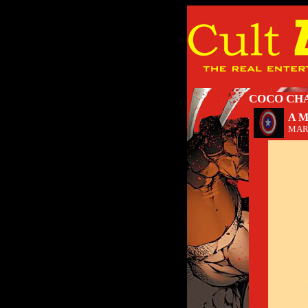
COCO CH
A 
MAR