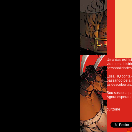
Uma das estilis
virou uma histr
personalidades
Essa HQ conta c
passando pela r
as descobertas,
Sou suspeita pa
Agora esperar 
cultzone