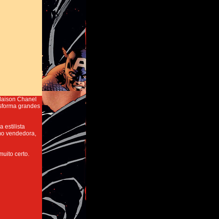
 Maison Chanel
nsforma grandes
 estilista
omo vendedora,
uito certo.