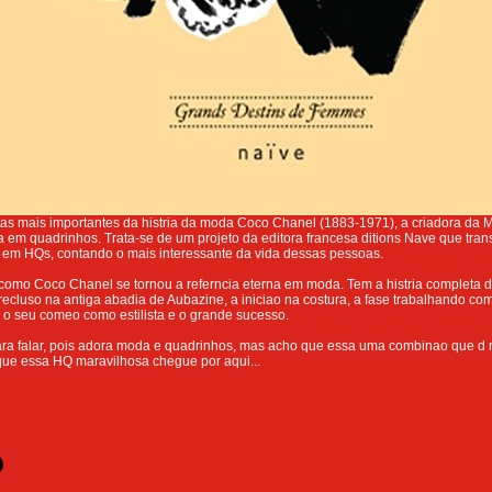
tas mais importantes da histria da moda Coco Chanel (1883-1971), a criadora da
ia em quadrinhos. Trata-se de um projeto da editora francesa ditions Nave que tra
 em HQs, contando o mais interessante da vida dessas pessoas.
omo Coco Chanel se tornou a referncia eterna em moda. Tem a histria completa da
ecluso na antiga abadia de Aubazine, a iniciao na costura, a fase trabalhando c
 o seu comeo como estilista e o grande sucesso.
ra falar, pois adora moda e quadrinhos, mas acho que essa uma combinao que d m
que essa HQ maravilhosa chegue por aqui...