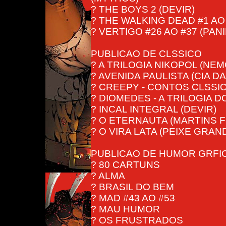
? THE BOYS 2 (DEVIR)
? THE WALKING DEAD #1 AO
? VERTIGO #26 AO #37 (PANI
PUBLICAO DE CLSSICO
? A TRILOGIA NIKOPOL (NEM
? AVENIDA PAULISTA (CIA D
? CREEPY - CONTOS CLSSIC
? DIOMEDES - A TRILOGIA 
? INCAL INTEGRAL (DEVIR)
? O ETERNAUTA (MARTINS 
? O VIRA LATA (PEIXE GRAN
PUBLICAO DE HUMOR GRFI
? 80 CARTUNS
? ALMA
? BRASIL DO BEM
? MAD #43 AO #53
? MAU HUMOR
? OS FRUSTRADOS