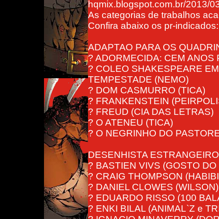
hqmix.blogspot.com.br/2013/03/
As categorias de trabalhos aca
Confira abaixo os pr-indicados:
ADAPTAO PARA OS QUADR
? ADORMECIDA: CEM ANOS 
? COLEO SHAKESPEARE EM Q
TEMPESTADE (NEMO)
? DOM CASMURRO (TICA)
? FRANKENSTEIN (PEIRPOLI
? FREUD (CIA DAS LETRAS)
? O ATENEU (TICA)
? O NEGRINHO DO PASTORE
DESENHISTA ESTRANGEIRO
? BASTIEN VIVS (GOSTO DO
? CRAIG THOMPSON (HABIBI
? DANIEL CLOWES (WILSON)
? EDUARDO RISSO (100 BALAS
? ENKI BILAL (ANIMAL`Z e T