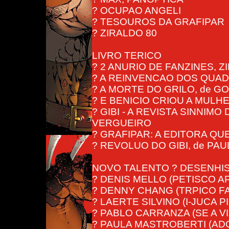
? OCUPAO ANGELI
? TESOUROS DA GRAFIPAR
? ZIRALDO 80
LIVRO TERICO
? 2 ANURIO DE FANZINES, 
? A REINVENCAO DOS QUAD
? A MORTE DO GRILO, de G
? E BENICIO CRIOU A MULH
? GIBI - A REVISTA SINNI
VERGUEIRO
? GRAFIPAR: A EDITORA QUE
? REVOLUO DO GIBI, de PA
NOVO TALENTO ? DESENHI
? DENIS MELLO (PETISCO A
? DENNY CHANG (TRPICO F
? LAERTE SILVINO (I-JUCA P
? PABLO CARRANZA (SE A V
? PAULA MASTROBERTI (AD