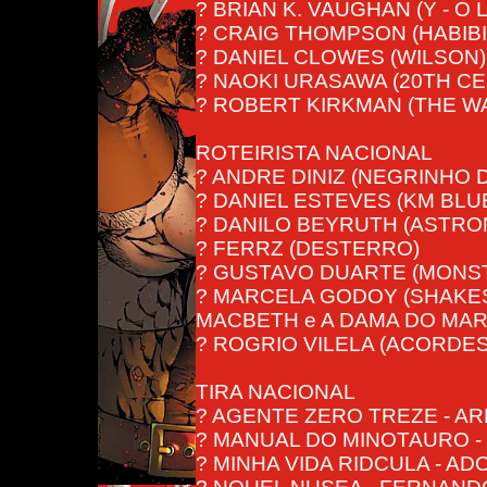
? BRIAN K. VAUGHAN (Y - O
? CRAIG THOMPSON (HABIBI
? DANIEL CLOWES (WILSON)
? NAOKI URASAWA (20TH CE
? ROBERT KIRKMAN (THE W
ROTEIRISTA NACIONAL
? ANDRE DINIZ (NEGRINHO 
? DANIEL ESTEVES (KM BLU
? DANILO BEYRUTH (ASTRO
? FERRZ (DESTERRO)
? GUSTAVO DUARTE (MONS
? MARCELA GODOY (SHAKES
MACBETH e A DAMA DO MART
? ROGRIO VILELA (ACORDES
TIRA NACIONAL
? AGENTE ZERO TREZE - A
? MANUAL DO MINOTAURO -
? MINHA VIDA RIDCULA - A