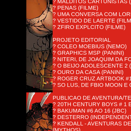
? MALDITOS CARTUNISTAS (
? PENAS (FILME)
? UMA CONVERSA COM LORE
? VESTIDO DE LAERTE (FILM
? ZFIRO EXPLCITO (FILME)
PROJETO EDITORIAL
? COLEO MOEBIUS (NEMO)
? GRAPHICS MSP (PANINI)
? NITERI, DE JOAQUIM DA F
? O BEIJO ADOLESCENTE 2
? OURO DA CASA (PANINI)
? ROGER CRUZ ARTBOOK #1
? SO LUS, DE FBIO MOON E 
PUBLICAO DE AVENTURA/T
? 20TH CENTURY BOYS # 1 E 
? BAKUMAN #6 AO 16 (JBC)
? DESTERRO (INDEPENDEN
? KENDALL - AVENTURAS DE
(MYTHOS)