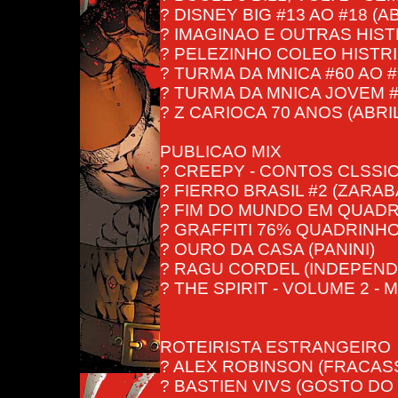
? DISNEY BIG #13 AO #18 (AB
? IMAGINAO E OUTRAS HIST
? PELEZINHO COLEO HISTRIC
? TURMA DA MNICA #60 AO #7
? TURMA DA MNICA JOVEM #4
? Z CARIOCA 70 ANOS (ABRI
PUBLICAO MIX
? CREEPY - CONTOS CLSSI
? FIERRO BRASIL #2 (ZARA
? FIM DO MUNDO EM QUADR
? GRAFFITI 76% QUADRINHO
? OURO DA CASA (PANINI)
? RAGU CORDEL (INDEPEND
? THE SPIRIT - VOLUME 2 -
ROTEIRISTA ESTRANGEIRO
? ALEX ROBINSON (FRACAS
? BASTIEN VIVS (GOSTO DO