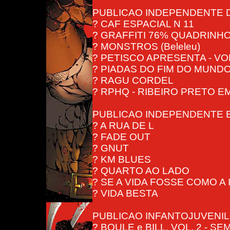
PUBLICAO INDEPENDENTE 
? CAF ESPACIAL N 11
? GRAFFITI 76% QUADRINHO
? MONSTROS (Beleleu)
? PETISCO APRESENTA - VOL
? PIADAS DO FIM DO MUND
? RAGU CORDEL
? RPHQ - RIBEIRO PRETO E
PUBLICAO INDEPENDENTE EDI
? A RUA DE L
? FADE OUT
? GNUT
? KM BLUES
? QUARTO AO LADO
? SE A VIDA FOSSE COMO A
? VIDA BESTA
PUBLICAO INFANTOJUVENIL
? BOULE e BILL, VOL. 2 - 