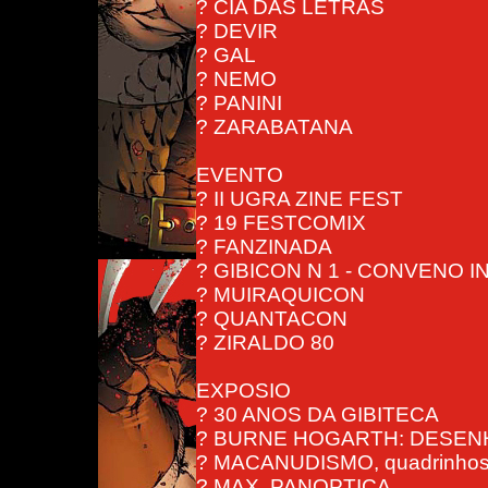
? CIA DAS LETRAS
? DEVIR
? GAL
? NEMO
? PANINI
? ZARABATANA
EVENTO
? II UGRA ZINE FEST
? 19 FESTCOMIX
? FANZINADA
? GIBICON N 1 - CONVENO
? MUIRAQUICON
? QUANTACON
? ZIRALDO 80
EXPOSIO
? 30 ANOS DA GIBITECA
? BURNE HOGARTH: DESEN
? MACANUDISMO, quadrinhos, d
? MAX, PANOPTICA