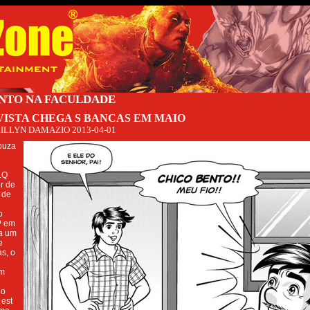
NTO NA FACULDADE
VISTA CHEGA S BANCAS EM MAIO
ILLYN DAMAZIO
2013-04-01
ouza
LQ
r de
 de
o
P em
ra um
e
s, o
im
do
 est