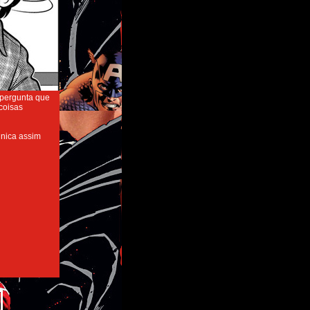
 pergunta que
 coisas
Mnica assim