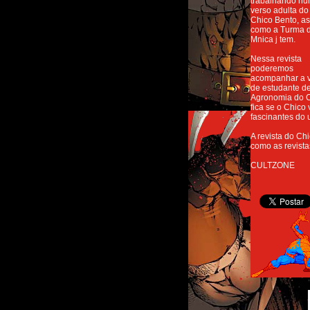
trabalhando n
verso adulta do
Chico Bento, a
como a Turma 
Mnica j tem.
Nessa revista
poderemos
acompanhar a 
de estudante d
Agronomia do C
fica se o Chico
fascinantes do 
A revista do Ch
como as revista
CULTZONE