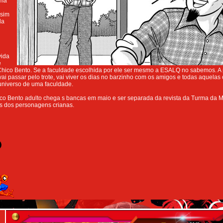
uma
ssim
da
vida
e
hico Bento. Se a faculdade escolhida por ele ser mesmo a ESALQ no sabemos. A
 vai passar pelo trote, vai viver os dias no barzinho com os amigos e todas aquelas
universo de uma faculdade.
ico Bento adulto chega s bancas em maio e ser separada da revista da Turma da 
s dos personagens crianas.