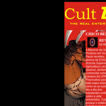
CHICO BE
RE
MAR
A Maurcio de S
Produes em So
Paulo recebeu
alunos da ESA
(Escola Superio
Agricultura Luiz
Queiroz, tambm
conhecida com
campus da US
Piracicaba) pa
bate-papo sobr
como so as aula
dia a dia dos
estudantes enf
sobre a vida
universitria. Tu
porque o estdio