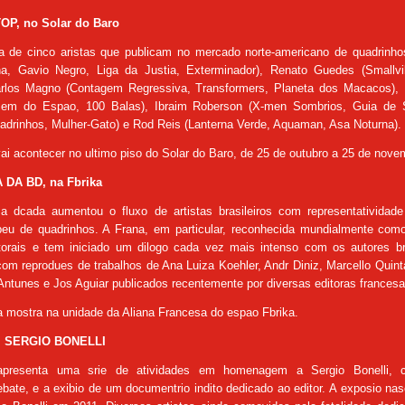
P, no Solar do Baro
va de cinco aristas que publicam no mercado norte-americano de quadrinho
, Gavio Negro, Liga da Justia, Exterminador), Renato Guedes (Smallvi
arlos Magno (Contagem Regressiva, Transformers, Planeta dos Macacos),
em do Espao, 100 Balas), Ibraim Roberson (X-men Sombrios, Guia de S
drinhos, Mulher-Gato) e Rod Reis (Lanterna Verde, Aquaman, Asa Noturna).
ai acontecer no ultimo piso do Solar do Baro, de 25 de outubro a 25 de nove
DA BD, na Fbrika
ma dcada aumentou o fluxo de artistas brasileiros com representatividade
eu de quadrinhos. A Frana, em particular, reconhecida mundialmente como
torais e tem iniciado um dilogo cada vez mais intenso com os autores bra
om reprodues de trabalhos de Ana Luiza Koehler, Andr Diniz, Marcello Quint
Antunes e Jos Aguiar publicados recentemente por diversas editoras francesa
a mostra na unidade da Aliana Francesa do espao Fbrika.
SERGIO BONELLI
resenta uma srie de atividades em homenagem a Sergio Bonelli, 
bate, e a exibio de um documentrio indito dedicado ao editor. A exposio na