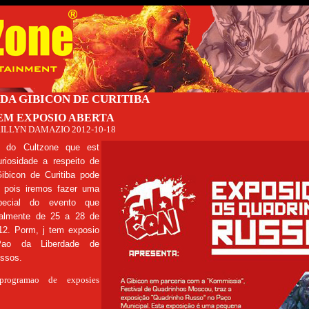
 DA GIBICON DE CURITIBA
TEM EXPOSIO ABERTA
ILLYN DAMAZIO
2012-10-18
or do Cultzone que est
riosidade a respeito de
bicon de Curitiba pode
o, pois iremos fazer uma
special do evento que
ialmente de 25 a 28 de
12. Porm, j tem exposio
Pao da Liberdade de
ssos.
programao de exposies