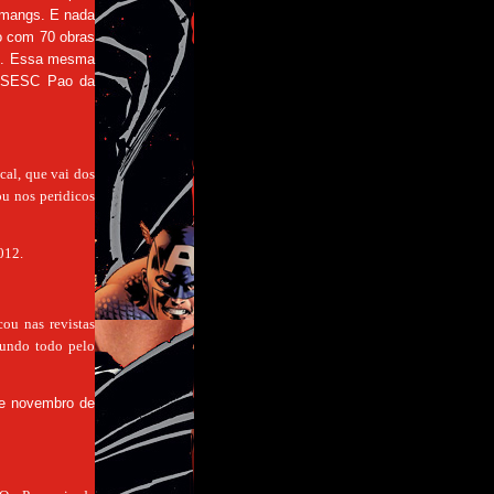
 mangs. E nada
o com 70 obras
os). Essa mesma
no SESC Pao da
cal, que vai dos
ou nos peridicos
012.
cou nas revistas
mundo todo pelo
 de novembro de