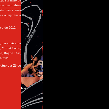
HQs. Por meio de
sde quadrinistas
ostra rene alguns
da sua importncia
bro de 2012.
4, que conta com
n, Mozart Couto,
o, Rogrio Dias,
outros.
outubro a 25 de