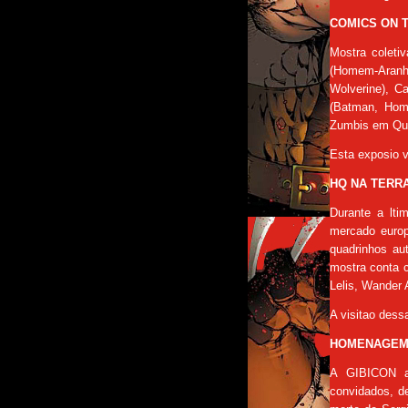
COMICS ON TO
Mostra coleti
(Homem-Aranha
Wolverine), C
(Batman, Hom
Zumbis em Qua
Esta exposio v
HQ NA TERRA 
Durante a lti
mercado europ
quadrinhos au
mostra conta c
Lelis, Wander 
A visitao dess
HOMENAGEM 
A GIBICON ap
convidados, de