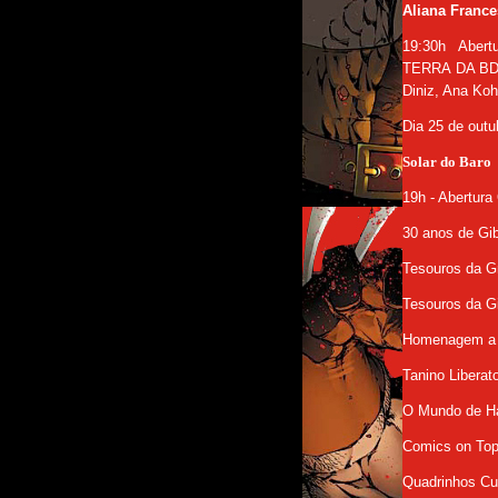
Aliana France
19:30h Aber
TERRA DA BD
Diniz, Ana Koh
Dia 25 de outu
Solar do Baro
19h - Abertura
30 anos de Gib
Tesouros da Gr
Tesouros da G
Homenagem a S
Tanino Liberat
O Mundo de Ha
Comics on To
Quadrinhos Cu