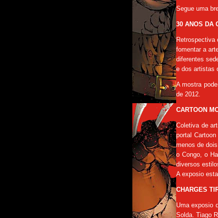
Segue uma bre
30 ANOS DA G
Retrospectiva 
fomentar a art
diferentes sed
e dos artistas
A mostra pode 
de 2012.
CARTOON MO
Coletiva de a
portal Cartoo
menos de dois 
o Congo, o Hai
diversos estil
A exposio esta
CHARGES TIR
Uma exposio de
Solda. Tiago R