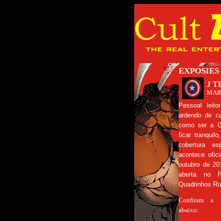
EXPOSIES
J 
MAR
Pessoal leit
ardendo de cu
como ser a Gi
ficar tranquil
cobertura e
acontece ofic
outubro de 20
aberta no 
Quadrinhos Ru
Confiram a 
abaixo: