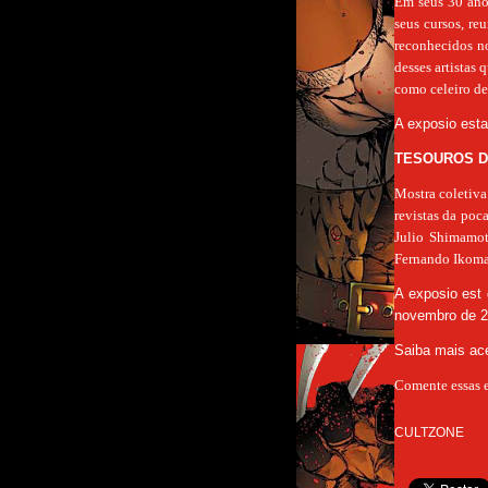
Em seus 30 anos
seus cursos, re
reconhecidos no 
desses artistas 
como celeiro de 
A exposio esta
TESOUROS DA
Mostra coletiva
revistas da poc
Julio Shimamot
Fernando Ikoma,
A exposio est 
novembro de 2
Saiba mais ac
Comente essas e
CULTZONE