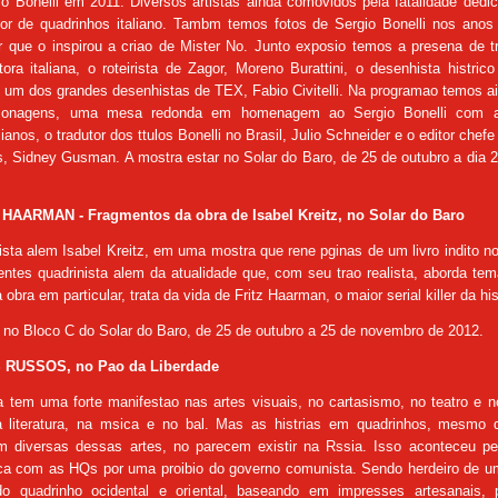
o Bonelli em 2011. Diversos artistas ainda comovidos pela fatalidade ded
tor de quadrinhos italiano. Tambm temos fotos de Sergio Bonelli nos anos 
r que o inspirou a criao de Mister No. Junto exposio temos a presena de t
ra italiana, o roteirista de Zagor, Moreno Burattini, o desenhista histric
 um dos grandes desenhistas de TEX, Fabio Civitelli.
Na programao temos a
sonagens, uma mesa redonda em homenagem ao Sergio Bonelli com 
ianos, o tradutor dos ttulos Bonelli no Brasil, Julio Schneider e o editor chef
, Sidney Gusman. A mostra estar no Solar do Baro, de 25 de outubro a dia 
AARMAN - Fragmentos da obra de Isabel Kreitz, no Solar do Baro
ista alem Isabel Kreitz, em uma mostra que rene pginas de um livro indito n
entes quadrinista alem da atualidade que, com seu trao realista, aborda tem
obra em particular, trata da vida de Fritz Haarman, o maior serial killer da hi
 no Bloco C do Solar do Baro, de 25 de outubro a 25 de novembro de 2012.
RUSSOS, no Pao da Liberdade
a tem uma forte manifestao nas artes visuais, no cartasismo, no teatro e
 na literatura, na msica e no bal. Mas as histrias em quadrinhos, mesmo 
m diversas dessas artes, no parecem existir na Rssia. Isso aconteceu pel
ica com as HQs por uma proibio do governo comunista. Sendo herdeiro de um
do quadrinho ocidental e oriental, baseando em impresses artesanais,