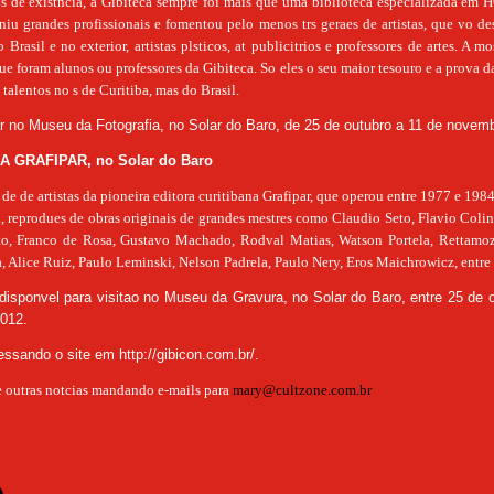
 de existncia, a Gibiteca sempre foi mais que uma biblioteca especializada em 
uniu grandes profissionais e fomentou pelo menos trs geraes de artistas, que vo de
Brasil e no exterior, artistas plsticos, at publicitrios e professores de artes. A m
que foram alunos ou professores da Gibiteca. So eles o seu maior tesouro e a prova 
talentos no s de Curitiba, mas do Brasil.
r no Museu da Fotografia, no Solar do Baro, de 25 de outubro a 11 de novem
 GRAFIPAR, no Solar do Baro
 de de artistas da pioneira editora curitibana Grafipar, que operou entre 1977 e 198
a, reprodues de obras originais de grandes mestres como Claudio Seto, Flavio Coli
o, Franco de Rosa, Gustavo Machado, Rodval Matias, Watson Portela, Rettamoz
 Alice Ruiz, Paulo Leminski, Nelson Padrela, Paulo Nery, Eros Maichrowicz, entre 
disponvel para visitao no Museu da Gravura, no Solar do Baro, entre 25 de 
012.
essando o site em
http://gibicon.com.br/.
 outras notcias mandando e-mails para
mary@cultzone.com.br