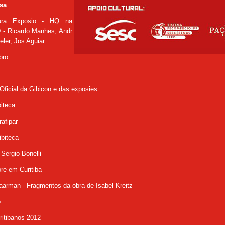
sa
tura Exposio - HQ na
 -
Ricardo Manhes, Andr
eler, Jos Aguiar
bro
 Oficial da Gibicon e das exposies:
iteca
afipar
ibiteca
ergio Bonelli
ore em Curitiba
arman - Fragmentos da obra de Isabel Kreitz
p
ritibanos 2012