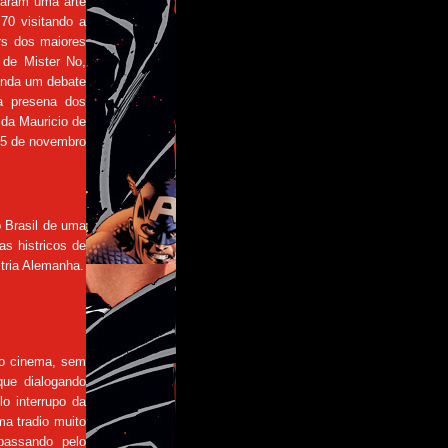
icaram uma arte
70 visitando a
rs dos maiores
o de Mister No,
inda um debate
a presena dos
e da Mauricio de
25 de novembro
o Brasil de uma
as histricos de
stria Alemanha.
 no cinema, sem
que dialogando
o interrupo da
a tradio muito
 passando pelo