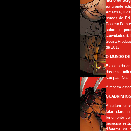
morte de Sergi
ao grande edi
Amaznia, luga
nomes da Edito
Roberto Diso e
sobre os per
convidados ital
Souza Produes
de 2012.
O MUNDO DE H
Exposio da art
das mais influ
seu pas. Nesta 
A mostra estar
QUADRINHOS 
A cultura russ
falar, claro,
fortemente co
pesquisa estt
diferente da 