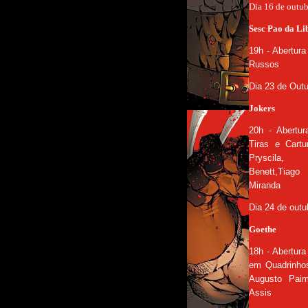
Dia 16 de outu
Sesc Pao da Li
19h - Abertur
Russos
Dia 23 de Out
Jokers
20h - Abertur
Tiras e Cartu
Pryscila,
Benett,Tia
Miranda
Dia 24 de outu
Goethe
18h - Abertura
em Quadrinho
Augusto Paim
Assis