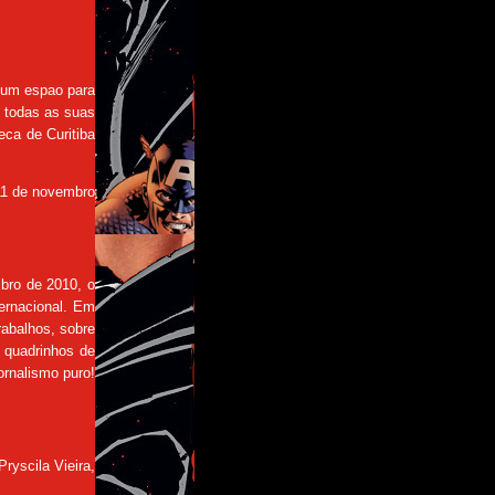
o um espao para
m todas as suas
eca de Curitiba
 11 de novembro
bro de 2010, o
ernacional. Em
rabalhos, sobre
o quadrinhos de
ornalismo puro!
ryscila Vieira,