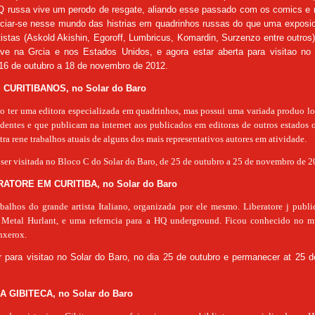
HQ russa vive um perodo de resgate, aliando esse passado com os comics e
niciar-se nesse mundo das histrias em quadrinhos russas do que uma exposi
tistas (Askold Akishin, Egoroff, Lumbricus, Komardin, Surzenzo entre outr
eve na Grcia e nos Estados Unidos, e agora estar aberta para visitao 
16 de outubro a
18 de novembro de 2012.
CURITIBANOS, no Solar do Baro
o ter uma editora especializada em quadrinhos, mas possui uma variada produo lo
ndentes e que publicam na internet aos publicados em editoras de outros estados 
tra rene trabalhos atuais de alguns dos mais representativos autores em atividade.
ser visitada no Bloco C do Solar do Baro, de 25 de outubro a 25 de novembro de 2
RATORE EM CURITIBA, no Solar do Baro
balhos do grande artista Italiano, organizada por ele mesmo. Liberatore j publi
Metal Hurlant, e uma referncia para a HQ underground. Ficou conhecido no 
nxerox.
r para visitao no Solar do Baro, no dia 25 de outubro e permanecer at 25
 GIBITECA, no Solar do Baro