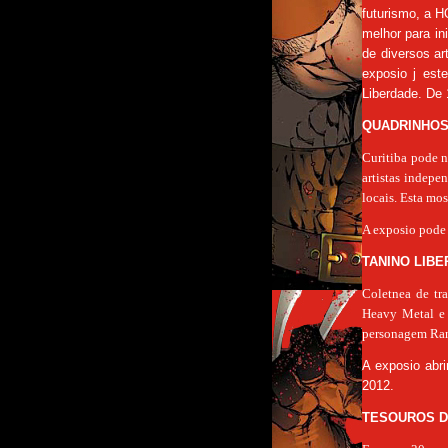
futurismo, a 
melhor para i
de diversos ar
exposio j est
Liberdade. De 
QUADRINHOS 
Curitiba pode n
artistas indepe
locais. Esta mos
A exposio pode 
TANINO LIBE
Coletnea de tra
Heavy Metal e 
personagem Ra
A exposio abri
2012.
TESOUROS DA