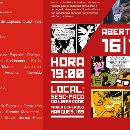
bro
berdade
a da Exposio: Quadrinhos
ubro
a da Exposio: Charges,
ns Curitibanos - Solda,
 Marco Jacobsen,
go Recchia, Oswaldo
bro
 da Exposio - Jornalismo
s - Cartoon Movement -
/ Gonalo Junior/ Erico