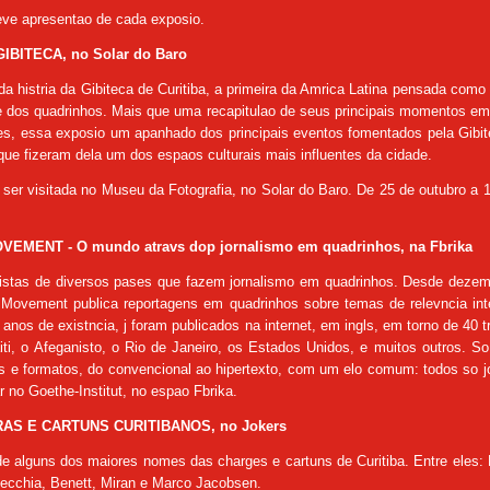
ve apresentao de cada exposio.
IBITECA, no Solar do Baro
da histria da Gibiteca de Curitiba, a primeira da Amrica Latina pensada com
e dos quadrinhos. Mais que uma recapitulao de seus principais momentos e
es, essa exposio um apanhado dos principais eventos fomentados pela Gibit
 que fizeram dela um dos espaos culturais mais influentes da cidade.
ser visitada no Museu da Fotografia, no Solar do Baro. De 25 de outubro a
VEMENT -
O mundo atravs dop jornalismo em quadrinhos, na Fbrika
rtistas de diversos pases que fazem jornalismo em quadrinhos. Desde dezem
n Movement publica reportagens em quadrinhos sobre temas de relevncia int
anos de existncia, j foram publicados na internet, em ingls, em torno de 40 t
ti, o Afeganisto, o Rio de Janeiro, os Estados Unidos, e muitos outros. S
os e formatos, do convencional ao hipertexto, com um elo comum: todos so j
r no Goethe-Institut, no espao Fbrika.
AS E CARTUNS CURITIBANOS, no Jokers
 alguns dos maiores nomes das charges e cartuns de Curitiba. Entre eles: P
ecchia, Benett, Miran e Marco Jacobsen.