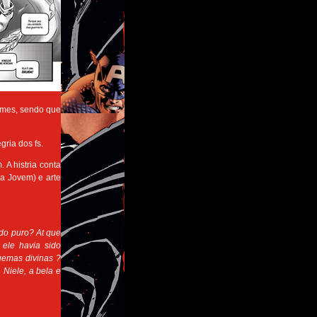
lumes, sendo que
ria dos fs.
 A histria conta
ca Jovem) e arte
ndo puro? At que
ele havia sido
gemas divinas ?
 Niele, a bela e