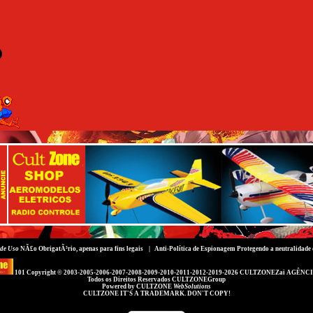
de Uso
NÃ£o ObrigatÃ³rio, apenas para fins legais |
Anti-Política de Espionagem
Protegendo a neutralidade 
101 Copyright © 2003-2005-2006-2007-2008-2009-2010-2011-2012-2019-2026
CULTZONEZai AGÊNCI
Todos os Direitos Reservados
CULTZONEGroup
Powered by
CULTZONE
WebSolutions
CULTZONE IT'S A TRADEMARK. DON'T COPY!