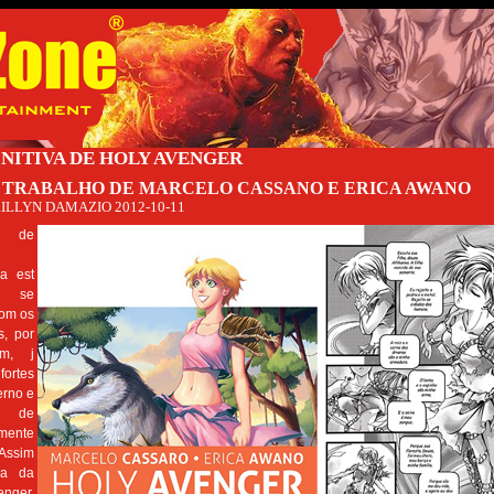
INITIVA DE HOLY AVENGER
 TRABALHO DE MARCELO CASSANO E ERICA AWANO
ILLYN DAMAZIO
2012-10-11
o de
da est
o se
om os
s, por
rm, j
ortes
erno e
m de
mente
Assim
a da
enger,