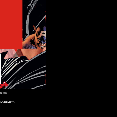
da rede
A CRIATIVA
.