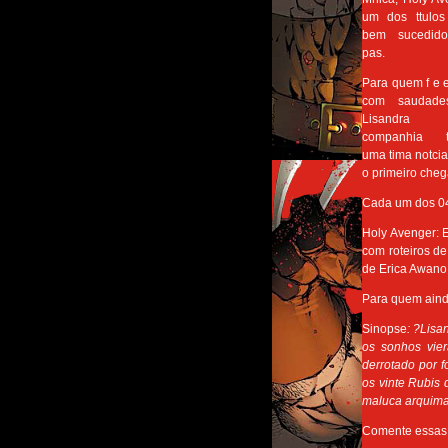
um dos ttulos
bem sucedid
pas.
Para quem f e 
com saudade
Lisandr
companhia t
uma tima notcia
o primeiro cheg
Cada um dos 04 
Holy Avenger: E
com roteiros de
de Erica Awano 
Para quem aind
Sinopse
: ?Lisa
os sonhos vie
derrotado por 
os vinte Rubis 
maluca arquimaga
Comente essas e