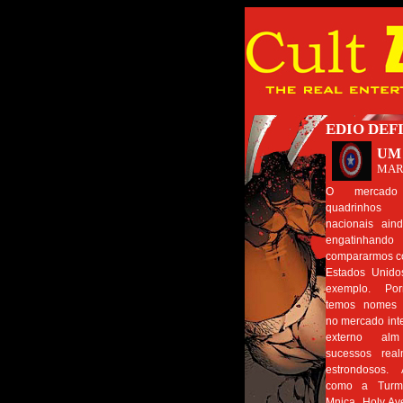
EDIO DEF
UM
MAR
O mercad
quadrinhos
nacionais ain
engatinhand
compararmos c
Estados Unido
exemplo. Po
temos nomes f
no mercado int
externo al
sucessos real
estrondosos. 
como a Turm
Mnica, Holy Av